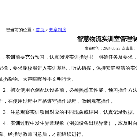
业建设
课程建设
师资队伍
校企合作
党团
您当前的位置：
首页
>
规章制度
智慧物流实训室管理
发布时间：2024-03-25 点击量：
1
．实训前要充分预习，认真阅读实训指导书，明确任务及要求
纪律，要求穿校服进入实训基地，听从指挥，保持安静整洁的实
乱扔杂物、大声喧哗等不文明行为。
2
．初次使用仓储配送设备前，必须熟悉其性能，预习操作方
作，在使用过程中严格遵守操作规程，做到规范操作。
3
．注意观察实训项目对应的不同现象或结果，认真记录数据
4
．实训过程中发生异常现象（例如设备出现异常），应及时
障、经指导教师同意后，才能继续进行。