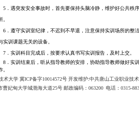
5
．遇突发安全事故时，首先要保持头脑冷静，维护好公共秩
所。
6
．遵守实训室纪律，不迟到不早退，注意保持实训场所的整
与实训课题无关的设备。
7
．实训科目完成后，按要求认真书写实训报告，及时上交。
8
．实训结束后，听从指导教师的安排，协助指导教师做好实
作。
大学 冀ICP备字10014572号 开发维护:中共唐山工业职业技
妃甸大学城渤海大道25号 邮政编码：063200 电话：0315-8832